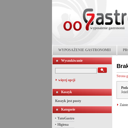
wyposażenie gastronomii
WYPOSAŻENIE GASTRONOMII
PR
Wyszukiwanie
Bra
Strona 
więcej opcji
Poda
Koszyk
Jeże
Koszyk jest pusty
Zainte
Kategorie
YatoGastro
Higiena