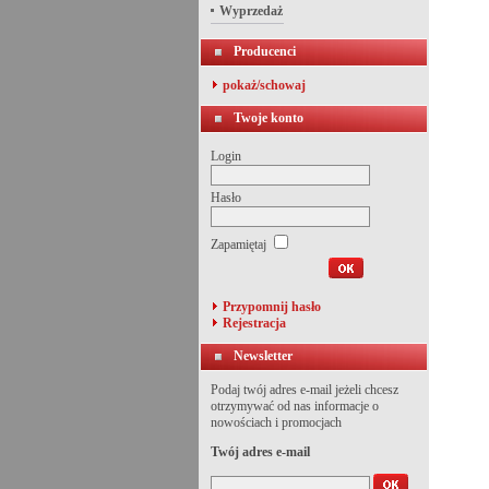
Wyprzedaż
Producenci
pokaż/schowaj
Twoje konto
Login
Hasło
Zapamiętaj
Przypomnij hasło
Rejestracja
Newsletter
Podaj twój adres e-mail jeżeli chcesz
otrzymywać od nas informacje o
nowościach i promocjach
Twój adres e-mail