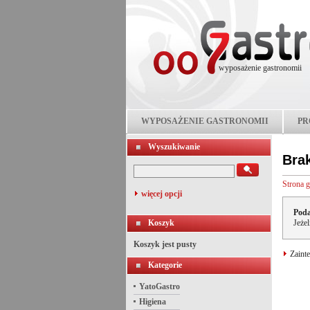
wyposażenie gastronomii
WYPOSAŻENIE GASTRONOMII
PR
Wyszukiwanie
Bra
Strona 
więcej opcji
Poda
Koszyk
Jeże
Koszyk jest pusty
Zainte
Kategorie
YatoGastro
Higiena