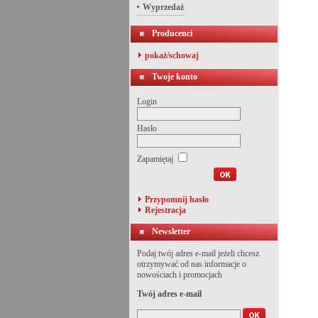
Wyprzedaż
Producenci
pokaż/schowaj
Twoje konto
Login
Hasło
Zapamiętaj
Przypomnij hasło
Rejestracja
Newsletter
Podaj twój adres e-mail jeżeli chcesz
otrzymywać od nas informacje o
nowościach i promocjach
Twój adres e-mail