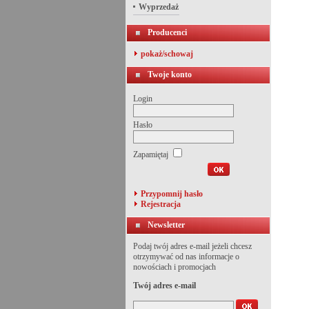
Wyprzedaż
Producenci
pokaż/schowaj
Twoje konto
Login
Hasło
Zapamiętaj
Przypomnij hasło
Rejestracja
Newsletter
Podaj twój adres e-mail jeżeli chcesz
otrzymywać od nas informacje o
nowościach i promocjach
Twój adres e-mail