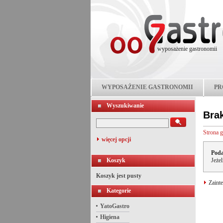
wyposażenie gastronomii
WYPOSAŻENIE GASTRONOMII
PR
Wyszukiwanie
Bra
Strona 
więcej opcji
Poda
Koszyk
Jeże
Koszyk jest pusty
Zainte
Kategorie
YatoGastro
Higiena