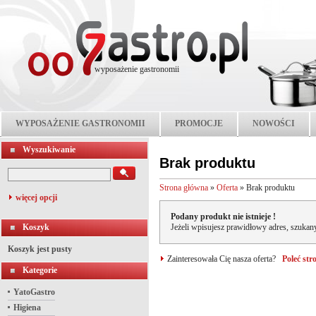
wyposażenie gastronomii
WYPOSAŻENIE GASTRONOMII
PROMOCJE
NOWOŚCI
Wyszukiwanie
Brak produktu
Strona główna
»
Oferta
»
Brak produktu
więcej opcji
Podany produkt nie istnieje !
Koszyk
Jeżeli wpisujesz prawidłowy adres, szukany
Koszyk jest pusty
Zainteresowała Cię nasza oferta?
Poleć st
Kategorie
YatoGastro
Higiena