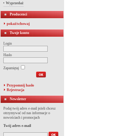
Wyprzedaż
Producenci
pokaż/schowaj
Twoje konto
Login
Hasło
Zapamiętaj
Przypomnij hasło
Rejestracja
Newsletter
Podaj twój adres e-mail jeżeli chcesz
otrzymywać od nas informacje o
nowościach i promocjach
Twój adres e-mail