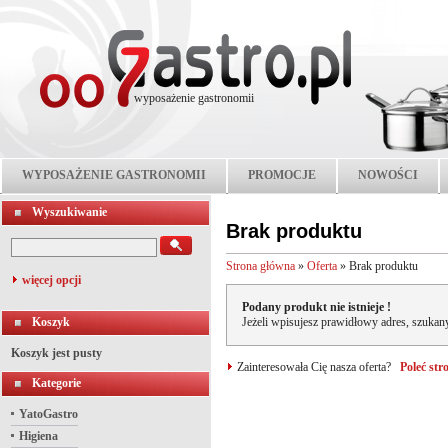
wyposażenie gastronomii
WYPOSAŻENIE GASTRONOMII
PROMOCJE
NOWOŚCI
Wyszukiwanie
Brak produktu
Strona główna
»
Oferta
»
Brak produktu
więcej opcji
Podany produkt nie istnieje !
Koszyk
Jeżeli wpisujesz prawidłowy adres, szukany
Koszyk jest pusty
Zainteresowała Cię nasza oferta?
Poleć st
Kategorie
YatoGastro
Higiena