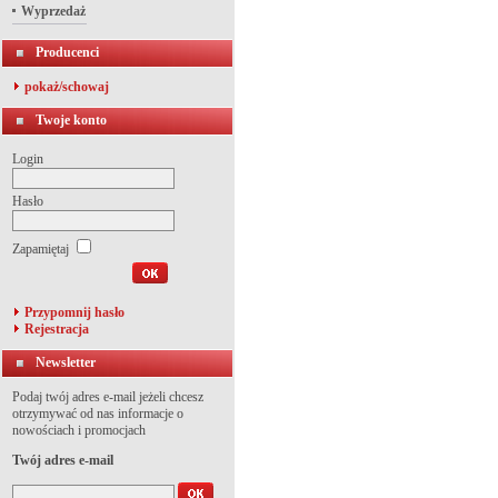
Wyprzedaż
Producenci
pokaż/schowaj
Twoje konto
Login
Hasło
Zapamiętaj
Przypomnij hasło
Rejestracja
Newsletter
Podaj twój adres e-mail jeżeli chcesz
otrzymywać od nas informacje o
nowościach i promocjach
Twój adres e-mail