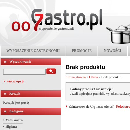
wyposażenie gastronomii
WYPOSAŻENIE GASTRONOMII
PROMOCJE
NOWOŚCI
Wyszukiwanie
Brak produktu
Strona główna
»
Oferta
»
Brak produktu
więcej opcji
Podany produkt nie istnieje !
Koszyk
Jeżeli wpisujesz prawidłowy adres, szukany
Koszyk jest pusty
Zainteresowała Cię nasza oferta?
Poleć st
Kategorie
YatoGastro
Higiena