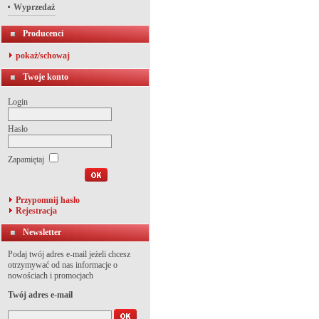
Wyprzedaż
Producenci
pokaż/schowaj
Twoje konto
Login
Hasło
Zapamiętaj
Przypomnij hasło
Rejestracja
Newsletter
Podaj twój adres e-mail jeżeli chcesz
otrzymywać od nas informacje o
nowościach i promocjach
Twój adres e-mail