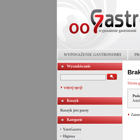
wyposażenie gastronomii
WYPOSAŻENIE GASTRONOMII
PR
Wyszukiwanie
Bra
Strona 
więcej opcji
Poda
Koszyk
Jeże
Koszyk jest pusty
Zainte
Kategorie
YatoGastro
Higiena