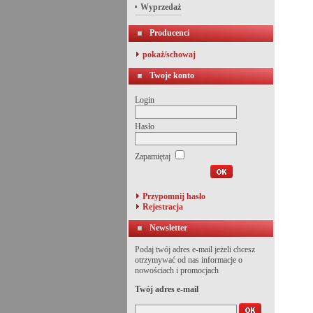
Wyprzedaż
Producenci
pokaż/schowaj
Twoje konto
Login
Hasło
Zapamiętaj
Przypomnij hasło
Rejestracja
Newsletter
Podaj twój adres e-mail jeżeli chcesz
otrzymywać od nas informacje o
nowościach i promocjach
Twój adres e-mail