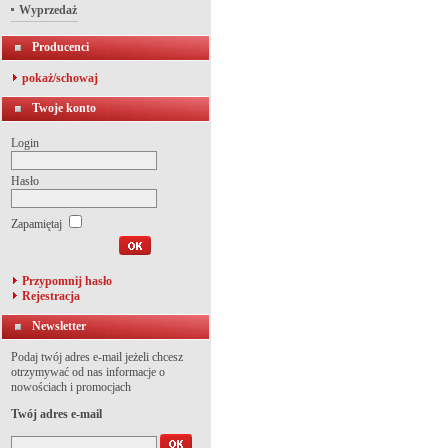
Wyprzedaż
Producenci
pokaż/schowaj
Twoje konto
Login
Hasło
Zapamiętaj
Przypomnij hasło
Rejestracja
Newsletter
Podaj twój adres e-mail jeżeli chcesz
otrzymywać od nas informacje o
nowościach i promocjach
Twój adres e-mail