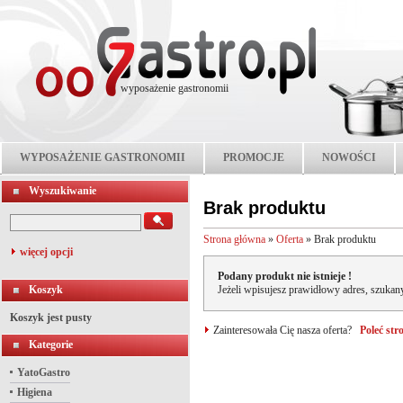
wyposażenie gastronomii
WYPOSAŻENIE GASTRONOMII
PROMOCJE
NOWOŚCI
Wyszukiwanie
Brak produktu
Strona główna
»
Oferta
»
Brak produktu
więcej opcji
Podany produkt nie istnieje !
Koszyk
Jeżeli wpisujesz prawidłowy adres, szukany
Koszyk jest pusty
Zainteresowała Cię nasza oferta?
Poleć st
Kategorie
YatoGastro
Higiena