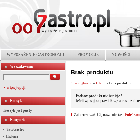
wyposażenie gastronomii
WYPOSAŻENIE GASTRONOMII
PROMOCJE
NOWOŚCI
Wyszukiwanie
Brak produktu
Strona główna
»
Oferta
»
Brak produktu
więcej opcji
Podany produkt nie istnieje !
Koszyk
Jeżeli wpisujesz prawidłowy adres, szukany
Koszyk jest pusty
Zainteresowała Cię nasza oferta?
Poleć st
Kategorie
YatoGastro
Higiena