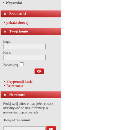
Wyprzedaż
Producenci
pokaż/schowaj
Twoje konto
Login
Hasło
Zapamiętaj
Przypomnij hasło
Rejestracja
Newsletter
Podaj twój adres e-mail jeżeli chcesz
otrzymywać od nas informacje o
nowościach i promocjach
Twój adres e-mail