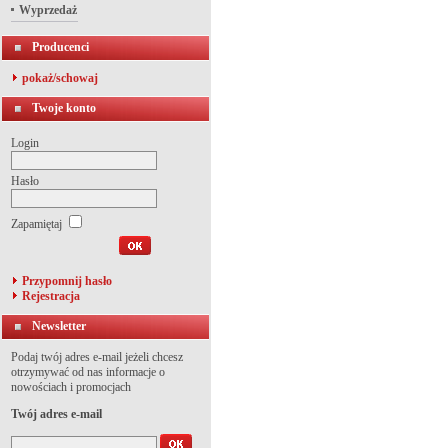
Wyprzedaż
Producenci
pokaż/schowaj
Twoje konto
Login
Hasło
Zapamiętaj
Przypomnij hasło
Rejestracja
Newsletter
Podaj twój adres e-mail jeżeli chcesz
otrzymywać od nas informacje o
nowościach i promocjach
Twój adres e-mail