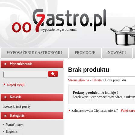
wyposażenie gastronomii
WYPOSAŻENIE GASTRONOMII
PROMOCJE
NOWOŚCI
Wyszukiwanie
Brak produktu
Strona główna
»
Oferta
»
Brak produktu
więcej opcji
Podany produkt nie istnieje !
Koszyk
Jeżeli wpisujesz prawidłowy adres, szukany
Koszyk jest pusty
Zainteresowała Cię nasza oferta?
Poleć st
Kategorie
YatoGastro
Higiena