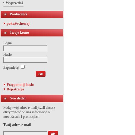
Wyprzedaż
Producenci
pokaż/schowaj
Twoje konto
Login
Hasło
Zapamiętaj
Przypomnij hasło
Rejestracja
Newsletter
Podaj twój adres e-mail jeżeli chcesz
otrzymywać od nas informacje o
nowościach i promocjach
Twój adres e-mail