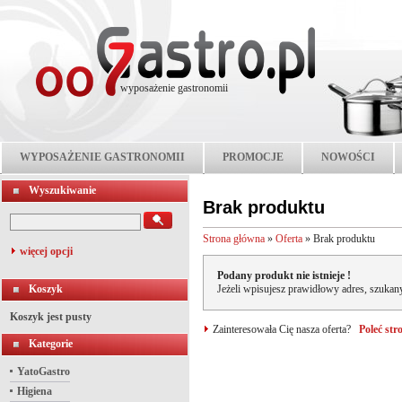
wyposażenie gastronomii
WYPOSAŻENIE GASTRONOMII
PROMOCJE
NOWOŚCI
Wyszukiwanie
Brak produktu
Strona główna
»
Oferta
»
Brak produktu
więcej opcji
Podany produkt nie istnieje !
Koszyk
Jeżeli wpisujesz prawidłowy adres, szukany
Koszyk jest pusty
Zainteresowała Cię nasza oferta?
Poleć st
Kategorie
YatoGastro
Higiena