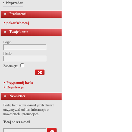
Wyprzedaż
Producenci
pokaż/schowaj
Twoje konto
Login
Hasło
Zapamiętaj
Przypomnij hasło
Rejestracja
Newsletter
Podaj twój adres e-mail jeżeli chcesz
otrzymywać od nas informacje o
nowościach i promocjach
Twój adres e-mail