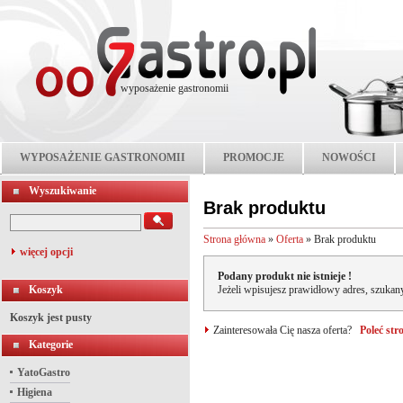
wyposażenie gastronomii
WYPOSAŻENIE GASTRONOMII
PROMOCJE
NOWOŚCI
Wyszukiwanie
Brak produktu
Strona główna
»
Oferta
»
Brak produktu
więcej opcji
Podany produkt nie istnieje !
Koszyk
Jeżeli wpisujesz prawidłowy adres, szukany
Koszyk jest pusty
Zainteresowała Cię nasza oferta?
Poleć st
Kategorie
YatoGastro
Higiena